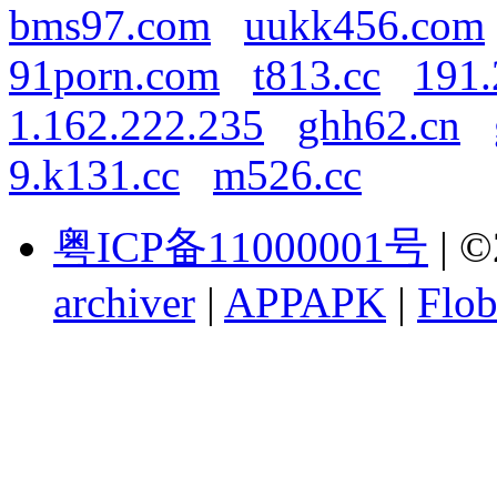
bms97.com
uukk456.com
91porn.com
t813.cc
191.
1.162.222.235
ghh62.cn
9.k131.cc
m526.cc
粤ICP备11000001号
| ©
archiver
|
APPAPK
|
Flob