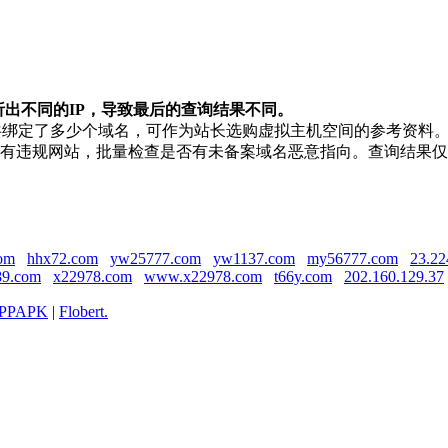
析出不同的IP，导致最后的查询结果不同。
上共绑定了多少个域名，可作为站长选购虚拟主机空间的参考资料
是否有违规网站，批量检查是否有未备案域名恶意指向。查询结果
om
hhx72.com
yw25777.com
yw1137.com
my56777.com
23.22
89.com
x22978.com
www.x22978.com
t66y.com
202.160.129.37
PPAPK
|
Flobert.