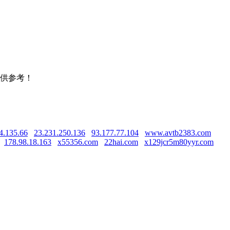
。
仅供参考！
4.135.66
23.231.250.136
93.177.77.104
www.avtb2383.com
178.98.18.163
x55356.com
22hai.com
x129jcr5m80yyr.com