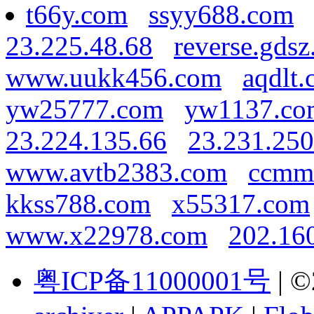
t66y.com
ssyy688.com
23.225.48.68
reverse.gdsz
www.uukk456.com
aqdlt
yw25777.com
yw1137.co
23.224.135.66
23.231.250
www.avtb2383.com
ccmm
kkss788.com
x55317.com
www.x22978.com
202.16
粤ICP备11000001号
| ©