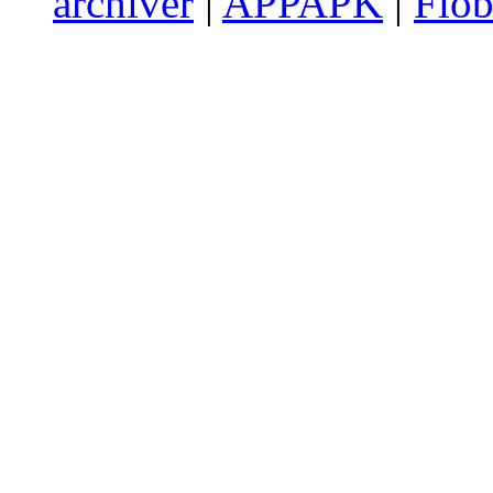
archiver
|
APPAPK
|
Flob