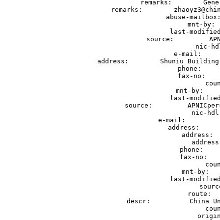
remarks:        Gene
remarks:        zhaoyz3@chin
abuse-mailbox:
mnt-by: 
last-modified
source:         APN
nic-hd
e-mail:     
address:        Shuniu Building
phone:     
fax-no:    
cou
mnt-by:    
last-modified
source:         APNICper
nic-hdl
e-mail:         
address:     
address:  
address
phone:    
fax-no:   
cou
mnt-by:   
last-modified
sourc
route:  
descr:          China Un
cou
origin