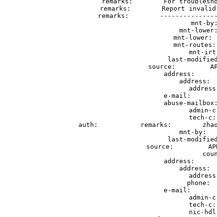
remarks:        For troublesho
remarks:        Report invalid
remarks:        ---------------
mnt-by:
mnt-lower:
mnt-lower: 
mnt-routes:
mnt-irt
last-modified
source:         AP
address:      
address:  
address
e-mail:       
abuse-mailbox:
admin-c
tech-c:
auth:           remarks:        zhao
mnt-by:   
last-modified
source:         AP
cou
address:      
address:  
address
phone:  
e-mail:       
admin-c
tech-c:
nic-hdl