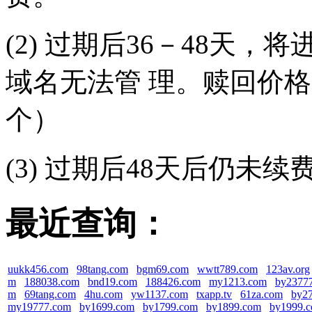
(2) 过期后36－48天
域名无法管 理。赎回价格（
个）
(3) 过期后48天后仍未
最近查询：
uukk456.com
98tang.com
bgm69.com
wwtt789.com
123av.org
m
188038.com
bnd19.com
188426.com
my1213.com
by2377
m
69tang.com
4hu.com
yw1137.com
txapp.tv
61za.com
by2
my19777.com
by1699.com
by1799.com
by1899.com
by1999.