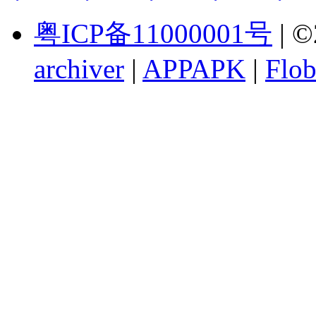
粤ICP备11000001号
| ©
archiver
|
APPAPK
|
Flob