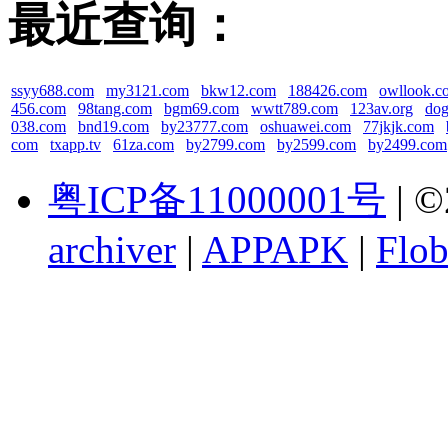
最近查询：
ssyy688.com
my3121.com
bkw12.com
188426.com
owllook.c
456.com
98tang.com
bgm69.com
wwtt789.com
123av.org
dog
038.com
bnd19.com
by23777.com
oshuawei.com
77jkjk.com
com
txapp.tv
61za.com
by2799.com
by2599.com
by2499.com
粤ICP备11000001号
| ©
archiver
|
APPAPK
|
Flob