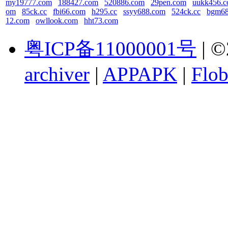
my19777.com
188427.com
520886.com
29pen.com
uukk456.
om
85ck.cc
fbi66.com
h295.cc
ssyy688.com
524ck.cc
bgm68
12.com
owllook.com
hht73.com
粤ICP备11000001号
| ©
archiver
|
APPAPK
|
Flob