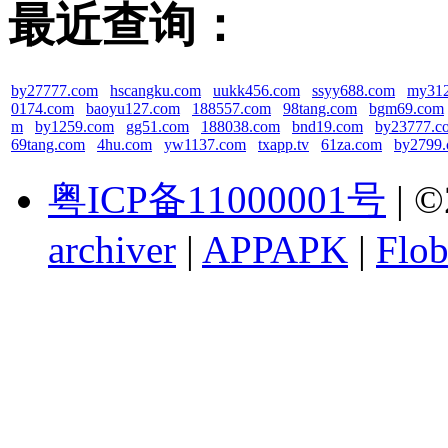
最近查询：
by27777.com
hscangku.com
uukk456.com
ssyy688.com
my31
0174.com
baoyu127.com
188557.com
98tang.com
bgm69.com
m
by1259.com
gg51.com
188038.com
bnd19.com
by23777.c
69tang.com
4hu.com
yw1137.com
txapp.tv
61za.com
by2799
粤ICP备11000001号
| ©
archiver
|
APPAPK
|
Flob