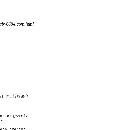
s/by6694.com.html
了客户禁止转移保护

nn.org/wicf/

<

ann.org/epp
