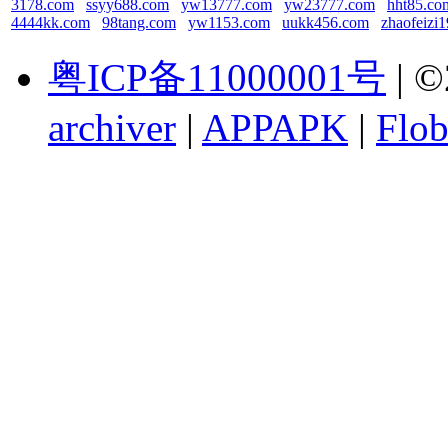
3178.com
ssyy688.com
yw13777.com
yw23777.com
hht85.co
4444kk.com
98tang.com
yw1153.com
uukk456.com
zhaofeizi
粤ICP备11000001号
| ©
archiver
|
APPAPK
|
Flob