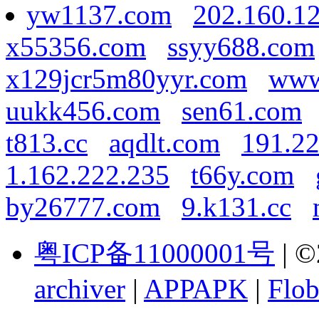
yw1137.com
202.160.1
x55356.com
ssyy688.com
x129jcr5m80yyr.com
www
uukk456.com
sen61.com
t813.cc
aqdlt.com
191.22
1.162.222.235
t66y.com
by26777.com
9.k131.cc
粤ICP备11000001号
| ©
archiver
|
APPAPK
|
Flob