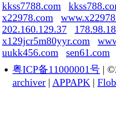
kkss7788.com
kkss788.c
x22978.com
www.x22978
202.160.129.37
178.98.18
x129jcr5m80yyr.com
www
uukk456.com
sen61.com
粤ICP备11000001号
| ©
archiver
|
APPAPK
|
Flob