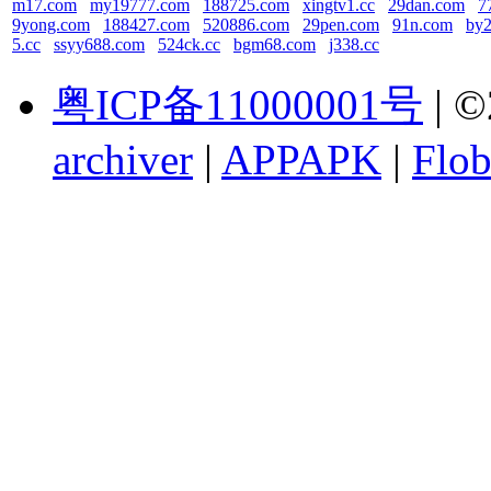
m17.com
my19777.com
188725.com
xingtv1.cc
29dan.com
7
9yong.com
188427.com
520886.com
29pen.com
91n.com
by
5.cc
ssyy688.com
524ck.cc
bgm68.com
j338.cc
粤ICP备11000001号
| ©
archiver
|
APPAPK
|
Flob