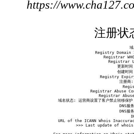
https://www.cha127.c
注册状
   域
   Registry Domain 
   Registrar WHO
   Registrar U
   更新时间 2
   创建时间 2
   Registry Expir
   注册商: 
   Regis
   Registrar Abuse Co
   Registrar Abuse
   域名状态: 运营商设置了客户禁止转移保护 ht
   DNS服务
   DNS服务
   D
   URL of the ICANN Whois Inaccurac
>>> Last update of whois