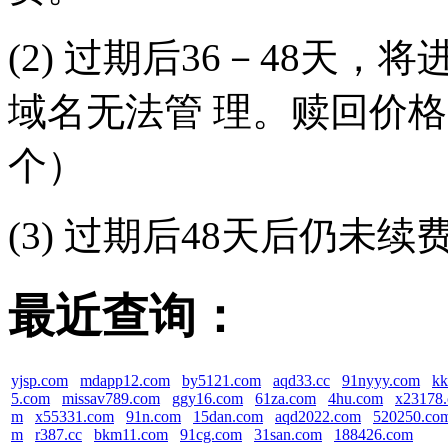
(2) 过期后36－48天
域名无法管 理。赎回价格（
个）
(3) 过期后48天后仍未
最近查询：
yjsp.com
mdapp12.com
by5121.com
aqd33.cc
91nyyy.com
kk
5.com
missav789.com
ggy16.com
61za.com
4hu.com
x23178
m
x55331.com
91n.com
15dan.com
aqd2022.com
520250.co
m
r387.cc
bkm11.com
91cg.com
31san.com
188426.com