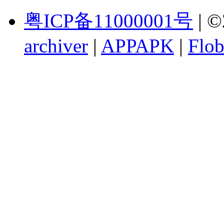
粤ICP备11000001号
| ©
archiver
|
APPAPK
|
Flob