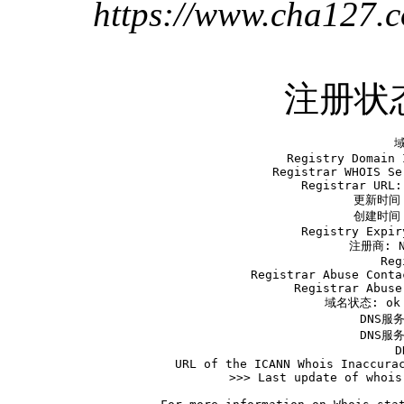
https://www.cha127.
注册状
   域
   Registry Domain 
   Registrar WHOIS Se
   Registrar URL:
   更新时间 2
   创建时间 2
   Registry Expir
   注册商: Ne
   Reg
   Registrar Abuse Conta
   Registrar Abuse
   域名状态: ok h
   DNS服务
   DNS服务
   D
   URL of the ICANN Whois Inaccurac
>>> Last update of whois