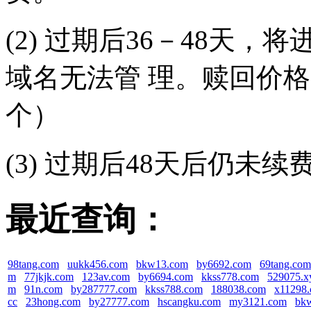
(2) 过期后36－48天
域名无法管 理。赎回价格（
个）
(3) 过期后48天后仍未
最近查询：
98tang.com
uukk456.com
bkw13.com
by6692.com
69tang.com
m
77jkjk.com
123av.com
by6694.com
kkss778.com
529075.x
m
91n.com
by287777.com
kkss788.com
188038.com
x11298
cc
23hong.com
by27777.com
hscangku.com
my3121.com
bk