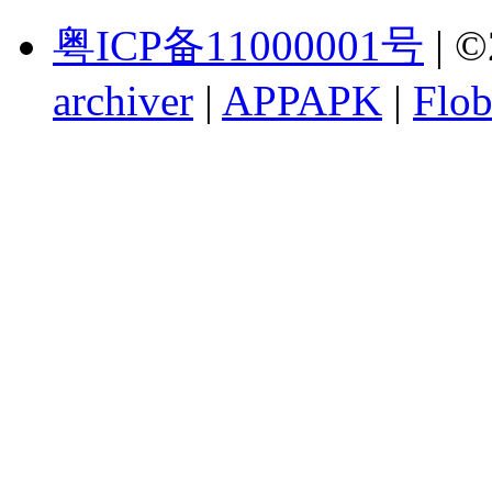
粤ICP备11000001号
| ©
archiver
|
APPAPK
|
Flob